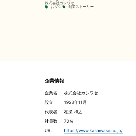
株式会社カシワセ
おダシ
創業ストーリー
企業情報
企業名
株式会社カシワセ
設立
1923年11月
代表者
柏瀬 和之
社員数
70名
URL
https://www.kashiwase.co.jp/