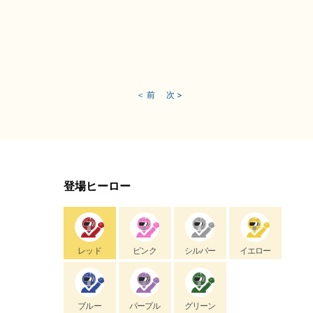
＜ 前
次 >
登場ヒーロー
レッド
ピンク
シルバー
イエロー
ブルー
パープル
グリーン