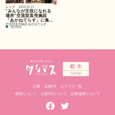
レッド
2022.02.21
“みんなが主役になれる
場所”交流型直売施設
「あかねてらす」に集ま
交流型直売施設 あかねてらす
れ！
地方創生
記事
企業PR
カテゴリ一覧
取材について
企業PRについて
記事連携について